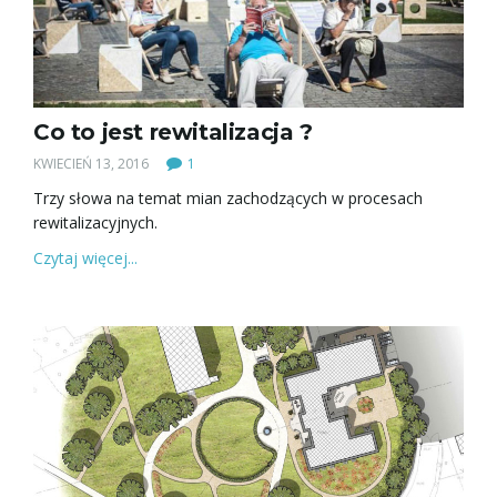
a
w
Co to jest rewitalizacja ?
KWIECIEŃ 13, 2016
1
Trzy słowa na temat mian zachodzących w procesach
i
rewitalizacyjnych.
Czytaj więcej...
g
a