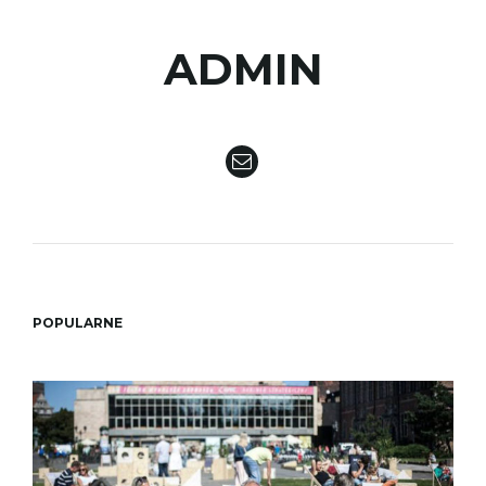
ADMIN
ł
ą
c
POPULARNE
z
n